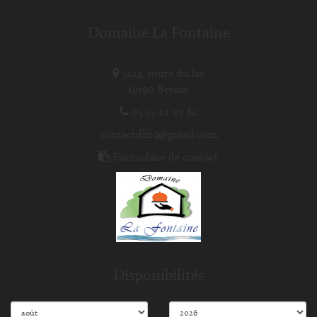
Domaine La Fontaine
3223, route du lac
19190 Beynat
05 55 22 01 82
contactdlf19@gmail.com
Formulaire de contact
Disponibilités