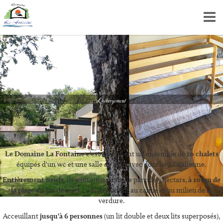
L'hébergement
Le Domaine La Fontaine
c'est également un ensemble de
10 chalets
équipés d'un wc et une salle de bain avec douche à l'italienne.
Entièrement neufs
, ils sont situés dans le parc de 3 hectars,
à 100m de
la plage du lac de miel
, complètement au calme et au milieu de la
verdure.
Acceuillant
jusqu'à 6 personnes
(un lit double et deux lits superposés),