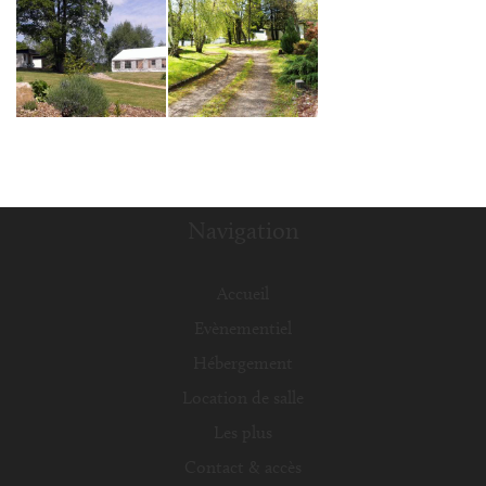
Navigation
Accueil
Evènementiel
Hébergement
Location de salle
Les plus
Contact & accès